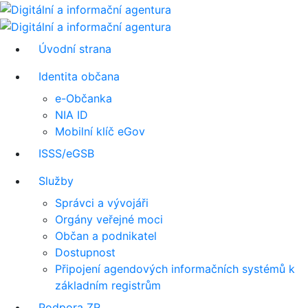
Úvodní strana
Identita občana
e-Občanka
NIA ID
Mobilní klíč eGov
ISSS/eGSB
Služby
Správci a vývojáři
Orgány veřejné moci
Občan a podnikatel
Dostupnost
Připojení agendových informačních systémů k
základním registrům
Podpora ZR