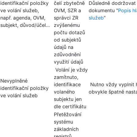
identifikační položky
čelí zbytečně
Důsledně dodržovat
ve volání služeb,
OVM, SZR a
dokumentu "
Popis h
např. agenda, OVM,
správci ZR
služeb
"
subjekt, důvod/účel…
zvýšenému
počtu dotazů
od subjektů
údajů na
zdůvodnění
využití údajů
Volání je vždy
zamítnuto,
Nevyplněné
identifikace
Nutno vždy vyplnit h
identifikační položky
volaného
obvykle špatně nast
ve volání služeb
subjektu jen
dle certifikátu
Přetěžování
systému
základních
registrů