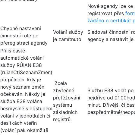
Nové agendy lze ke 
registrovat přes
form
žádáno o certifikát 
Chybné nastavení
Volání služby
Sledovat činnostní ro
činnostní role po
je zamítnuto
agendy a nastavit j
přeregistraci agendy
Příliš časté
automatické volání
služby RÚIAN E38
(ruianCtiSeznamZmen)
po půlnoci, kdy je
Zcela
nový seznam změn
zbytečné
Službu E38 volat po
očekáván. Někdy je
přetěžování
nejdříve od 01.00hod
služba E38 volána
systému
minut. Dřívější či čas
nesmyslně s odstupem
základních
bezpředmětné/neopo
volání v jednotkách či
registrů.
desítkách vteřin
(volání pak okamžitě