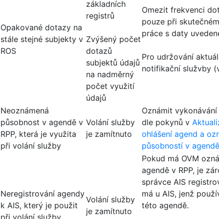
základních
Omezit frekvenci dot
registrů
pouze při skutečné
Opakované dotazy na
práce s daty uveden
stále stejné subjekty v
Zvýšený počet
ROS
dotazů
Pro udržování aktuál
subjektů údajů
notifikační služvby (
na nadměrný
počet využití
údajů
Neoznámená
Oznámit vykonávání
působnost v agendě v
Volání služby
dle pokynů v
Aktual
RPP, která je využita
je zamítnuto
ohlášení agend a oz
při volání služby
působností v agend
Pokud má OVM ozná
agendě v RPP, je zár
správce AIS registrov
Neregistrování agendy
má u AIS, jenž použí
Volání služby
k AIS, který je použit
této agendě.
je zamítnuto
při volání služby