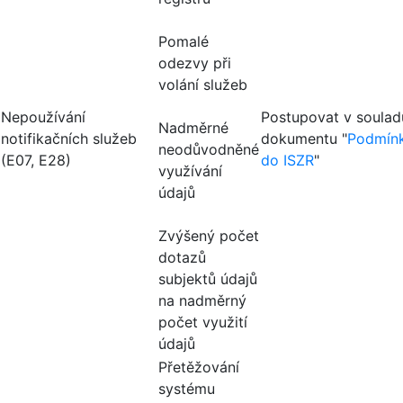
Pomalé
odezvy při
volání služeb
Nepoužívání
Postupovat v souladu
Nadměrné
notifikačních služeb
dokumentu "
Podmínk
neodůvodněné
(E07, E28)
do ISZR
"
využívání
údajů
Zvýšený počet
dotazů
subjektů údajů
na nadměrný
počet využití
údajů
Přetěžování
systému