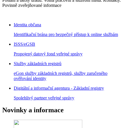
Poslání a úkoly úřadu. Volná pracovní a služební místa. Kontakty.
Povinně zveřejňované informace
Identita občana
Identifikační brána pro bezpečný přístup k online službám
ISSS/eGSB
Propojený datový fond veřejné správy
Služby základních registrů
eGon služby základních registrů, služby zaručeného
ověřování identity
Digitální a informační agentura - Základní registry
Spolehlivý partner veřejné správy
Novinky a informace