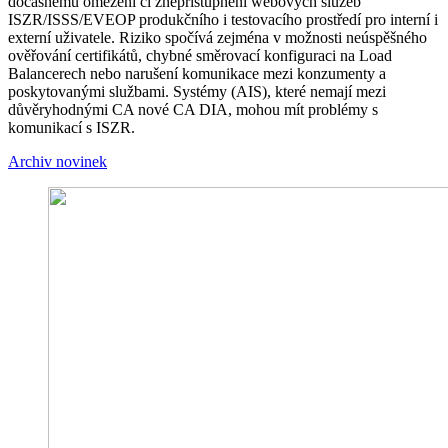
dočasnému omezení či znepřístupnění webových služeb
ISZR/ISSS/EVEOP produkčního i testovacího prostředí pro interní i
externí uživatele. Riziko spočívá zejména v možnosti neúspěšného
ověřování certifikátů, chybné směrovací konfiguraci na Load
Balancerech nebo narušení komunikace mezi konzumenty a
poskytovanými službami. Systémy (AIS), které nemají mezi
důvěryhodnými CA nové CA DIA, mohou mít problémy s
komunikací s ISZR.
Archiv novinek