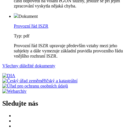
části odpovědi na volání eGON služby, jestliže se při jejím
zpracování vyskytla nějaká chyba.
Dokument
Provozní řád ISZR
Typ: pdf
Provozní řád ISZR upravuje především vztahy mezi jeho
subjekty a dále vymezuje základní pravidla provozního řádu
vnějšího rozhraní ISZR.
Všechny důležité dokumenty
Sledujte nás