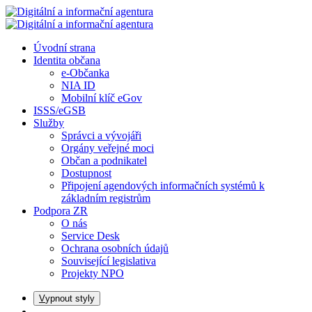
Úvodní strana
Identita občana
e-Občanka
NIA ID
Mobilní klíč eGov
ISSS/eGSB
Služby
Správci a vývojáři
Orgány veřejné moci
Občan a podnikatel
Dostupnost
Připojení agendových informačních systémů k
základním registrům
Podpora ZR
O nás
Service Desk
Ochrana osobních údajů
Související legislativa
Projekty NPO
V
ypnout styly