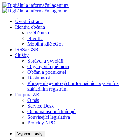
Úvodní strana
Identita občana
e-Občanka
NIA ID
Mobilní klíč eGov
ISSS/eGSB
Služby
Správci a vývojáři
Orgány veřejné moci
Občan a podnikatel
Dostupnost
Připojení agendových informačních systémů k
základním registrům
Podpora ZR
O nás
Service Desk
Ochrana osobních údajů
Související legislativa
Projekty NPO
V
ypnout styly