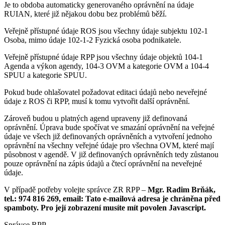
Je to obdoba automaticky generovaného oprávnění na údaje
RUIAN, které již nějakou dobu bez problémů běží.
Veřejně přístupné údaje ROS jsou všechny údaje subjektu 102-1
Osoba, mimo údaje 102-1-2 Fyzická osoba podnikatele.
Veřejně přístupné údaje RPP jsou všechny údaje objektů 104-1
Agenda a výkon agendy, 104-3 OVM a kategorie OVM a 104-4
SPUU a kategorie SPUU.
Pokud bude ohlašovatel požadovat editaci údajů nebo neveřejné
údaje z ROS či RPP, musí k tomu vytvořit další oprávnění.
Zároveň budou u platných agend upraveny již definovaná
oprávnění. Úprava bude spočívat ve smazání oprávnění na veřejné
údaje ve všech již definovaných oprávněních a vytvoření jednoho
oprávnění na všechny veřejné údaje pro všechna OVM, které mají
působnost v agendě. V již definovaných oprávněních tedy zůstanou
pouze oprávnění na zápis údajů a čtecí oprávnění na neveřejné
údaje.
V případě potřeby volejte správce ZR RPP –
Mgr. Radim Brňák,
tel.: 974 816 269, email:
Tato e-mailová adresa je chráněna před
spamboty. Pro její zobrazení musíte mít povolen Javascript.
Správce RPP