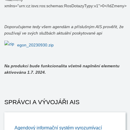
xmlns="urn:cz:isvs:ros:schemas:RosDotazyTypy:v1">0</IdZmeny>
Doporučujeme tedy všem agendám a příslušným AIS prověřit, že
používají ve svých službách aktuální poskytované api
egon_20230930.zip
Na produkci bude funkcionalita včetně naplnění elementu
aktivována 1.7. 2024.
SPRÁVCI A VÝVOJÁŘI AIS
Agendový informační systém vyrozumívací