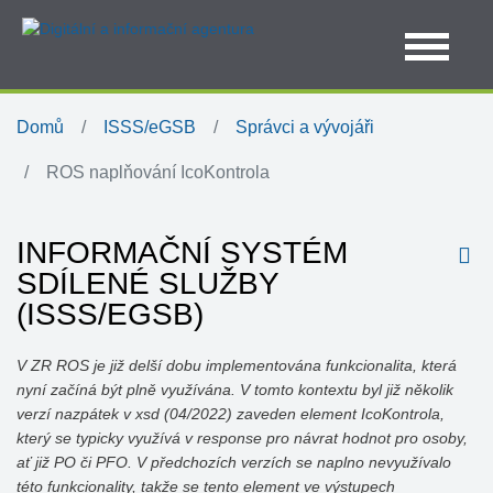
Domů
ISSS/eGSB
Správci a vývojáři
ROS naplňování IcoKontrola
INFORMAČNÍ SYSTÉM
SDÍLENÉ SLUŽBY
(ISSS/EGSB)
V ZR ROS je již delší dobu implementována funkcionalita, která
nyní začíná být plně využívána. V tomto kontextu byl již několik
verzí nazpátek v xsd (04/2022) zaveden element IcoKontrola,
který se typicky využívá v response pro návrat hodnot pro osoby,
ať již PO či PFO. V předchozích verzích se naplno nevyužívalo
této funkcionality, takže se tento element ve výstupech