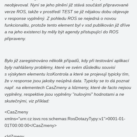
neobjevoval.
Nyní se jeho plnění již stává součástí připravované
verze ROS, takže v prostředí TEST se již nějakou dobu objevuje
v response vyplněný.
Z pohledu ROS se nejedná o novou
funkcionalitu, protože tento element byl v xsd publikován již dříve
a na jeho existenci by měly být agendy přistupující do ROS
připraveny.
Bylo již zaregistrováno několik případů, kdy při testování aplikací
byly nahlášeny problémy, které ve svém důsledku souvisí
s výskytem elementu IcoKontrola a které se projevují typicky tím,
že v response jsou jakoby neúplná data. Typicky se to dá poznat
např. na elementech CasZmeny a Idzmeny, které de facto nejsou
vyplněny, respektive jsou vyplněny "nulovými" hodnotami a ne
skutečnými, viz příklad:
<CasZmeny
xmlns="urn:cz:isvs:ros:schemas:RosDotazyTypy:v1">0001-01-
01T00:00:00</CasZmeny>
<IdZmeny