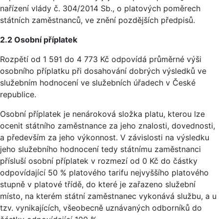
nařízení vlády č. 304/2014 Sb., o platových poměrech
státních zaměstnanců, ve znění pozdějších předpisů.
2.2 Osobní příplatek
Rozpětí od 1 591 do 4 773 Kč odpovídá průměrné výši
osobního příplatku při dosahování dobrých výsledků ve
služebním hodnocení ve služebních úřadech v České
republice.
Osobní příplatek je nenároková složka platu, kterou lze
ocenit státního zaměstnance za jeho znalosti, dovednosti,
a především za jeho výkonnost. V závislosti na výsledku
jeho služebního hodnocení tedy státnímu zaměstnanci
přísluší osobní příplatek v rozmezí od 0 Kč do částky
odpovídající 50 % platového tarifu nejvyššího platového
stupně v platové třídě, do které je zařazeno služební
místo, na kterém státní zaměstnanec vykonává službu, a u
tzv. vynikajících, všeobecně uznávaných odborníků do