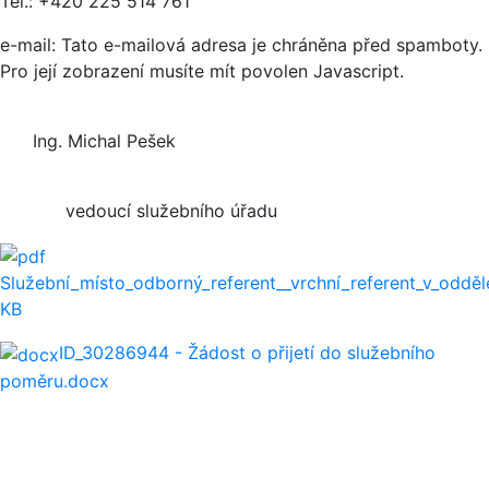
Tel.: +420 225 514 761
e-mail:
Tato e-mailová adresa je chráněna před spamboty.
Pro její zobrazení musíte mít povolen Javascript.
Ing. Michal Pešek
vedoucí služebního úřadu
Služební_místo_odborný_referent__vrchní_referent_v_odde
KB
ID_30286944 - Žádost o přijetí do služebního
poměru.docx