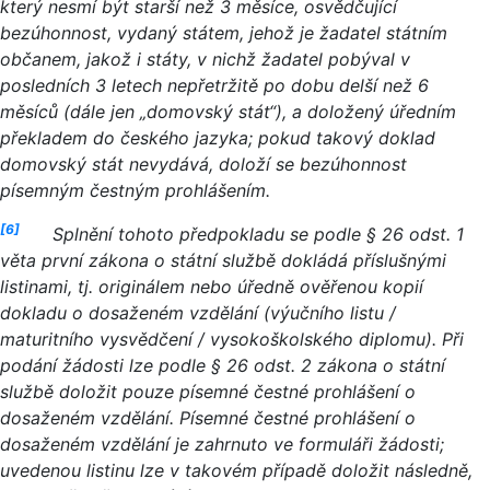
který nesmí být starší než 3 měsíce, osvědčující
bezúhonnost, vydaný státem, jehož je žadatel státním
občanem, jakož i státy, v nichž žadatel pobýval v
posledních 3 letech nepřetržitě po dobu delší než 6
měsíců (dále jen „domovský stát“), a doložený úředním
překladem do českého jazyka; pokud takový doklad
domovský stát nevydává, doloží se bezúhonnost
písemným čestným prohlášením.
[6]
Splnění tohoto předpokladu se podle § 26 odst. 1
věta první zákona o státní službě dokládá příslušnými
listinami, tj. originálem nebo úředně ověřenou kopií
dokladu o dosaženém vzdělání (výučního listu /
maturitního vysvědčení / vysokoškolského diplomu). Při
podání žádosti lze podle § 26 odst. 2 zákona o státní
službě doložit pouze písemné čestné prohlášení o
dosaženém vzdělání
. Písemné čestné prohlášení o
dosaženém vzdělání je zahrnuto ve formuláři žádosti;
uvedenou listinu lze v takovém případě doložit následně,