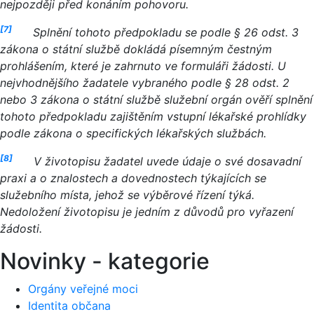
nejpozději před konáním pohovoru.
[7]
Splnění tohoto předpokladu se podle § 26 odst. 3
zákona o státní službě dokládá písemným čestným
prohlášením
, které je zahrnuto ve formuláři žádosti.
U
nejvhodnějšího žadatele vybraného podle § 28 odst. 2
nebo 3 zákona o státní službě služební orgán ověří splnění
tohoto předpokladu zajištěním vstupní lékařské prohlídky
podle zákona o specifických lékařských službách.
[8]
V životopisu žadatel
uvede údaje o své dosavadní
praxi a o znalostech a dovednostech týkajících se
služebního místa, jehož se
výběrové řízení týká
.
Nedoložení životopisu je jedním z důvodů pro vyřazení
žádosti.
Novinky - kategorie
Orgány veřejné moci
Identita občana