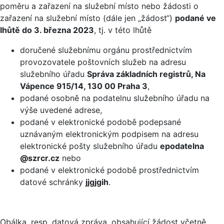
poměru a zařazení na služební místo nebo žádosti o
zařazení na služební místo (dále jen „žádost“)
podané ve
lhůtě do 3. března 2023
, tj. v této lhůtě
doručené služebnímu orgánu prostřednictvím
provozovatele poštovních služeb na adresu
služebního úřadu
Správa základních registrů, Na
Vápence 915/14, 130 00 Praha 3
,
podané osobně na podatelnu služebního úřadu na
výše uvedené adrese,
podané v elektronické podobě podepsané
uznávaným elektronickým podpisem na adresu
elektronické pošty služebního úřadu
epodatelna
@szrcr.cz
nebo
podané v elektronické podobě prostřednictvím
datové schránky
jjgjgih
.
Obálka, resp. datová zpráva, obsahující žádost včetně