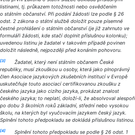
listinami, tj. průkazem totožnosti nebo osvědčením
o státním občanství. Při podání žádosti lze podle § 26
odst. 2 zákona o státní službě doložit pouze písemné
čestné prohlášení o státním občanství (je již zahrnuto ve
formuláři žádosti, kde stačí doplnit příslušnou kolonku);
uvedenou listinu je žadatel v takovém případě povinen
doložit následně, nejpozději před konáním pohovoru.
[3]
Žadatel, který není státním občanem České
republiky, musí zkouškou u osoby, která jako plnoprávný
člen Asociace jazykových zkušebních institucí v Evropě
uskutečňuje touto asociací certifikovanou zkoušku z
českého jazyka jako cizího jazyka, prokázat znalost
českého jazyka; to neplatí, doloží-li, že absolvoval alespoň
po dobu 3 školních roků základní, střední nebo vysokou
školu, na kterých byl vyučovacím jazykem český jazyk.
Splnění tohoto předpokladu se dokládá příslušnou listinou.
[4]
Splnění tohoto předpokladu se podle § 26 odst. 1