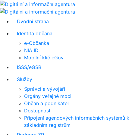
Úvodní strana
Identita občana
e-Občanka
NIA ID
Mobilní klíč eGov
ISSS/eGSB
Služby
Správci a vývojáři
Orgány veřejné moci
Občan a podnikatel
Dostupnost
Připojení agendových informačních systémů k
základním registrům
Podpora ZR