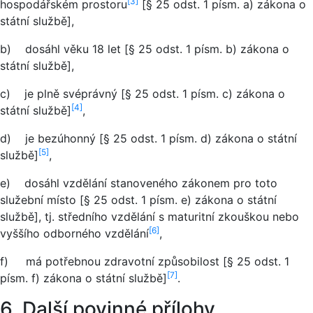
[3]
hospodářském prostoru
[§ 25 odst. 1 písm. a) zákona o
státní službě],
b) dosáhl věku 18 let [§ 25 odst. 1 písm. b) zákona o
státní službě],
c) je plně svéprávný [§ 25 odst. 1 písm. c) zákona o
[4]
státní službě]
,
d) je bezúhonný [§ 25 odst. 1 písm. d) zákona o státní
[5]
službě]
,
e) dosáhl vzdělání stanoveného zákonem pro toto
služební místo [§ 25 odst. 1 písm. e) zákona o státní
službě], tj. středního vzdělání s maturitní zkouškou nebo
[6]
vyššího odborného vzdělání
,
f) má potřebnou zdravotní způsobilost [§ 25 odst. 1
[7]
písm. f) zákona o státní službě]
.
6. Další povinné přílohy