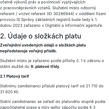
včetně výkonů práv a povinností vyplývajících
z pracovněprávních vztahů. Služební místo odborný
referent / vrchní referent (ID 30286944) v oddělení řízení
provozu IS Správy základních registrů bude tedy k 1.
dubnu 2023 zařazeno v Digitální a informační agentuře.
2. Údaje o složkách platu
Zveřejnění uvedených údajů o složkách platu
nepředstavuje veřejný příslib.
Služební místo je zařazeno podle přílohy č. 1 k zákonu o
státní službě do
9. platové třídy
.
2.1 Platový tarif
Státnímu zaměstnanci přísluší platový tarif od 21 710 do
31 820 Kč.
Státní zaměstnanec se zařadí do platového stupně podle
započitatelné praxe a míry jejího zápočtu podle § 3