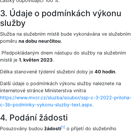
částky odpovídající 100 %.
3. Údaje o podmínkách výkonu
služby
Služba na služebním místě bude vykonávána ve služebním
poměru
na dobu neurčitou
.
Předpokládaným dnem nástupu do služby na služebním
místě je
1. květen 2023
.
Délka stanovené týdenní služební doby je
40 hodin
.
Další údaje o podmínkách výkonu služby naleznete na
internetové stránce Ministerstva vnitra
https://www.mvcr.cz/sluzba/soubor/ssp-c-3-2022-priloha-
c-3b-podminky-vykonu-sluzby-text.aspx
.
4. Podání žádosti
[1]
Posuzovány budou
žádosti
o přijetí do služebního