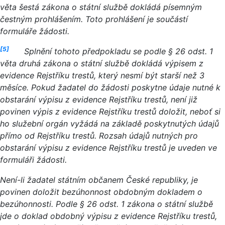
věta šestá zákona o státní službě dokládá písemným
čestným prohlášením. Toto prohlášení je součástí
formuláře žádosti.
[5]
Splnění tohoto předpokladu se podle § 26 odst. 1
věta druhá zákona o státní službě dokládá výpisem z
evidence Rejstříku trestů, který nesmí být starší než 3
měsíce. Pokud žadatel do žádosti poskytne údaje nutné k
obstarání výpisu z evidence Rejstříku trestů
, není již
povinen výpis z evidence Rejstříku trestů doložit, neboť si
ho služební orgán vyžádá na základě poskytnutých údajů
přímo od Rejstříku trestů. Rozsah údajů nutných pro
obstarání výpisu z evidence Rejstříku trestů je uveden ve
formuláři žádosti.
Není-li žadatel státním občanem České republiky, je
povinen doložit bezúhonnost obdobným dokladem o
bezúhonnosti. Podle § 26 odst. 1 zákona o státní službě
jde o doklad obdobný výpisu z evidence Rejstříku trestů,