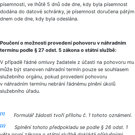
písemnosti, ve lhůtě 5 dnů ode dne, kdy byla písemnost
dodána do datové schránky, je písemnost doručena pátým
dnem ode dne, kdy byla odeslána.
Poučení o možnosti provedení pohovoru v náhradním
termínu podle § 27 odst. 5 zákona o státní službě:
V případě řádné omluvy žadatele z účasti na pohovoru mu
může být stanoven náhradní termín pouze se souhlasem
služebního orgánu, pokud provedení pohovoru
v náhradním termínu nebrání řádnému plnění úkolů
služebního úřadu.
[1]
Formulář žádosti tvoří
přílohu č.
1 tohoto oznámení.
[2]
Splnění tohoto předpokladu se podle § 26 odst. 1
věta první zákona o státní službě dokládá příslušnými