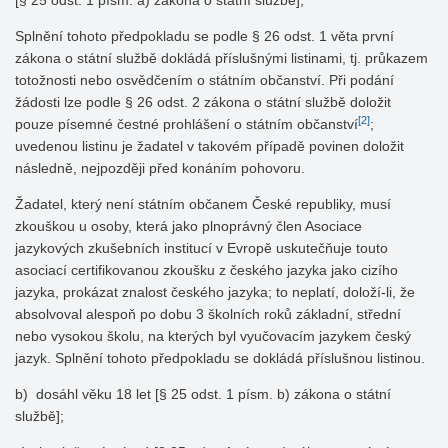
[§ 25 odst. 1 písm. a) zákona o státní službě];
Splnění tohoto předpokladu se podle § 26 odst. 1 věta první
zákona o státní službě dokládá příslušnými listinami, tj. průkazem
totožnosti nebo osvědčením o státním občanství. Při podání
žádosti lze podle § 26 odst. 2 zákona o státní službě doložit
[2]
pouze písemné čestné prohlášení o státním občanství
;
uvedenou listinu je žadatel v takovém případě povinen doložit
následně, nejpozději před konáním pohovoru.
Žadatel, který není státním občanem České republiky, musí
zkouškou u osoby, která jako plnoprávný člen Asociace
jazykových zkušebních institucí v Evropě uskutečňuje touto
asociací certifikovanou zkoušku z českého jazyka jako cizího
jazyka, prokázat znalost českého jazyka; to neplatí, doloží-li, že
absolvoval alespoň po dobu 3 školních roků základní, střední
nebo vysokou školu, na kterých byl vyučovacím jazykem český
jazyk. Splnění tohoto předpokladu se dokládá příslušnou listinou.
b) dosáhl věku 18 let [§ 25 odst. 1 písm. b) zákona o státní
službě];