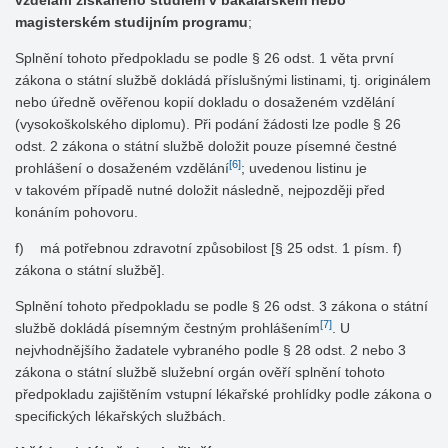
vzdělání získaného studiem v bakalářském nebo
magisterském studijním programu
;
Splnění tohoto předpokladu se podle § 26 odst. 1 věta první
zákona o státní službě dokládá příslušnými listinami, tj. originálem
nebo úředně ověřenou kopií dokladu o dosaženém vzdělání
(vysokoškolského diplomu). Při podání žádosti lze podle § 26
odst. 2 zákona o státní službě doložit pouze písemné čestné
[6]
prohlášení o dosaženém vzdělání
; uvedenou listinu je
v takovém případě nutné doložit následně, nejpozději před
konáním pohovoru.
f) má potřebnou zdravotní způsobilost [§ 25 odst. 1 písm. f)
zákona o státní službě].
Splnění tohoto předpokladu se podle § 26 odst. 3 zákona o státní
[7]
službě dokládá písemným čestným prohlášením
. U
nejvhodnějšího žadatele vybraného podle § 28 odst. 2 nebo 3
zákona o státní službě služební orgán ověří splnění tohoto
předpokladu zajištěním vstupní lékařské prohlídky podle zákona o
specifických lékařských službách.