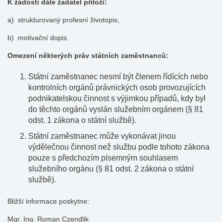
K žádosti dále žadatel přiloží:
a) strukturovaný profesní životopis,
b) motivační dopis.
Omezení některých práv státních zaměstnanců:
Státní zaměstnanec nesmí být členem řídících nebo
kontrolních orgánů právnických osob provozujících
podnikatelskou činnost s výjimkou případů, kdy byl
do těchto orgánů vyslán služebním orgánem (§ 81
odst. 1 zákona o státní službě).
Státní zaměstnanec může vykonávat jinou
výdělečnou činnost než službu podle tohoto zákona
pouze s předchozím písemným souhlasem
služebního orgánu (§ 81 odst. 2 zákona o státní
službě).
Bližší informace poskytne:
Mgr. Ing. Roman Czendlik