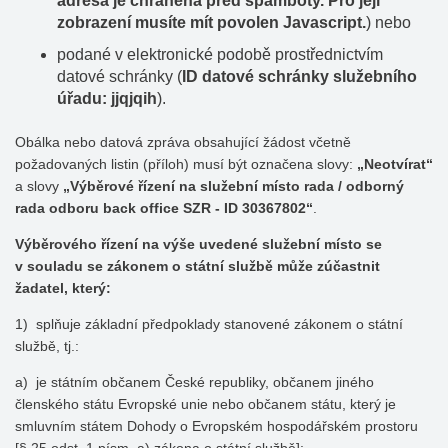
adresa je chráněna před spamboty. Pro její
zobrazení musíte mít povolen Javascript.
) nebo
podané v elektronické podobě prostřednictvím
datové schránky (
ID datové schránky služebního
úřadu: jjqjqih
).
Obálka nebo datová zpráva obsahující žádost včetně
požadovaných listin (příloh) musí být označena slovy:
„Neotvírat“
a slovy
„Výběrové řízení na služební místo rada / odborný
rada odboru back office SZR - ID 30367802“
.
Výběrového řízení na výše uvedené služební místo se
v souladu se zákonem o státní službě může zúčastnit
žadatel, který:
1) splňuje základní předpoklady stanovené zákonem o státní
službě, tj.:
a) je státním občanem České republiky, občanem jiného
členského státu Evropské unie nebo občanem státu, který je
smluvním státem Dohody o Evropském hospodářském prostoru