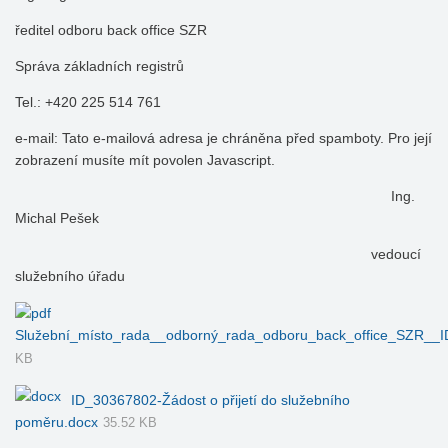
ředitel odboru back office SZR
Správa základních registrů
Tel.: +420 225 514 761
e-mail:
Tato e-mailová adresa je chráněna před spamboty. Pro její
zobrazení musíte mít povolen Javascript.
Ing.
Michal Pešek
vedoucí
služebního úřadu
Služební_místo_rada__odborný_rada_odboru_back_office_SZR__
KB
ID_30367802-Žádost o přijetí do služebního
poměru.docx
35.52 KB