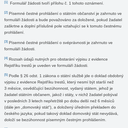
[1]
Formulář žádosti tvoří přílohu č. 1 tohoto oznámení.
[2]
Písemné čestné prohlášení o státním občanství je zahrnuto ve
formuláři žádosti a bude považováno za doložené, pokud žadatel
zaškrtne a doplní příslušné pole vztahující se k tomuto čestnému
prohlášení.
[3]
Písemné čestné prohlášení o svéprávnosti je zahrnuto ve
formuláři žádosti.
[4]
Rozsah údajů nutných pro obstarání výpisu z evidence
Rejstříku trestů je uveden ve formuláři žádosti.
[5]
Podle § 26 odst. 1 zákona o státní službě jde o doklad obdobný
výpisu z evidence Rejstříku trestů, který nesmí být starší než
3 měsíce, osvědčující bezúhonnost, vydaný státem, jehož je
žadatel státním občanem, jakož i státy, v nichž žadatel pobýval
v posledních 3 letech nepřetržitě po dobu delší než 6 měsíců
(dále jen „domovský stát“), a doložený úředním překladem do
českého jazyka; pokud takový doklad domovský stát nevydává,
doloží se bezúhonnost písemným čestným prohlášením.