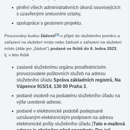
plnění všech administrativních úkonů souvisejících
s uzavřenými smluvními vztahy,
spolupráce s gestorem projektu.
[1]
Posuzovány budou
žádosti
o přijetí do služebního poměru a
zařazení na služební místo nebo žádosti o zařazení na služební
místo (dále jen „žádost“)
podané ve lhůtě do 6. ledna 2023
,
tj. v této lhůtě
zaslané služebnímu orgánu prostřednictvím
provozovatele poštovních služeb na adresu
služebního úřadu
Správa základních registrů, Na
Vápence 915/14, 130 00 Praha 3
,
podané osobně na podatelnu služebního úřadu na
výše uvedené adrese,
podané v elektronické podobě podepsané
uznávaným elektronickým podpisem na adresu
elektronické pošty služebního úřadu (
Tato e-mailová