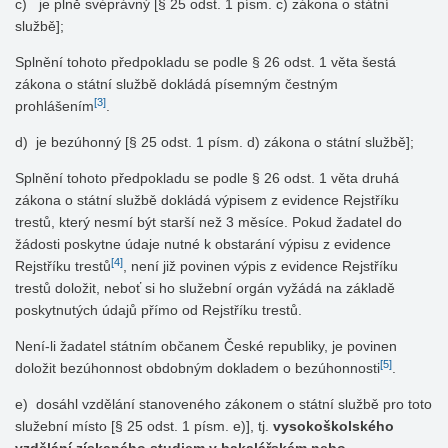
c) je plně svéprávný [§ 25 odst. 1 písm. c) zákona o státní
službě];
Splnění tohoto předpokladu se podle § 26 odst. 1 věta šestá
zákona o státní službě dokládá písemným čestným
[3]
prohlášením
.
d) je bezúhonný [§ 25 odst. 1 písm. d) zákona o státní službě];
Splnění tohoto předpokladu se podle § 26 odst. 1 věta druhá
zákona o státní službě dokládá výpisem z evidence Rejstříku
trestů, který nesmí být starší než 3 měsíce. Pokud žadatel do
žádosti poskytne údaje nutné k obstarání výpisu z evidence
[4]
Rejstříku trestů
, není již povinen výpis z evidence Rejstříku
trestů doložit, neboť si ho služební orgán vyžádá na základě
poskytnutých údajů přímo od Rejstříku trestů.
Není-li žadatel státním občanem České republiky, je povinen
[5]
doložit bezúhonnost obdobným dokladem o bezúhonnosti
.
e) dosáhl vzdělání stanoveného zákonem o státní službě pro toto
služební místo [§ 25 odst. 1 písm. e)], tj.
vysokoškolského