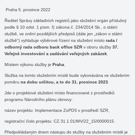
Praha 5. prosince 2022
Ředitel Správy základních registrů jako služební orgán příslušný
podle § 10 odst. 1 písm. f) zákona č. 234/2014 Sb., o státní
službě, ve znění pozdějších předpisů (dále jen „zákon o státní
službě“) vyhlašuje výběrové řízení na služební místo
rada /
odborný rada odboru back office SZR
v oboru služby
37.
Veřejné investování a zadávání veřejných zakázek
.
Místem výkonu služby je
Praha
.
Služba na tomto služebním místě bude vykonávána ve služebním
poměru
na dobu určitou, a to do 31. prosince 2023
.
Jde o projektové služební místo financované z prostředků
programu Národního plánu obnovy:
název projektu: Implementace ZoPDS v prostředí SZR,
registrační číslo projektu: CZ.31.1.01/MV/22_15/0000015.
Předpokládaným dnem nástupu do služby na služebním místě je