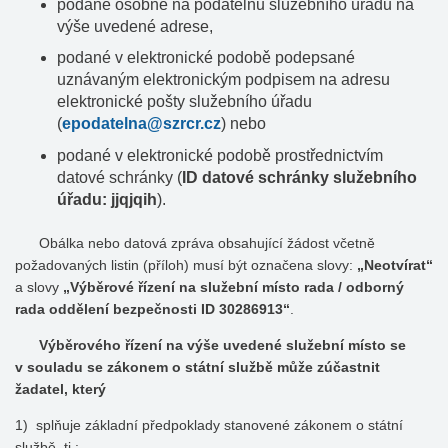
podané osobně na podatelnu služebního úřadu na
výše uvedené adrese,
podané v elektronické podobě podepsané
uznávaným elektronickým podpisem na adresu
elektronické pošty služebního úřadu
(
epodatelna@szrcr.cz
) nebo
podané v elektronické podobě prostřednictvím
datové schránky (
ID datové schránky služebního
úřadu: jjqjqih
).
Obálka nebo datová zpráva obsahující žádost včetně
požadovaných listin (příloh) musí být označena slovy:
„Neotvírat“
a slovy
„Výběrové řízení na služební místo rada / odborný
rada oddělení bezpečnosti ID 30286913“
.
Výběrového řízení na výše uvedené služební místo se
v souladu se zákonem o státní službě může zúčastnit
žadatel, který
1) splňuje základní předpoklady stanovené zákonem o státní
službě, tj.: