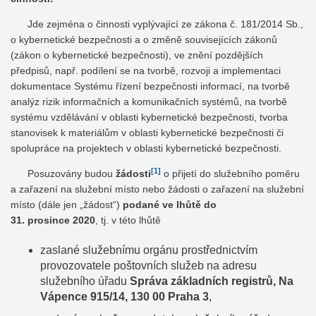
Jde zejména o činnosti vyplývající ze zákona č. 181/2014 Sb.,
o kybernetické bezpečnosti a o změně souvisejících zákonů
(zákon o kybernetické bezpečnosti), ve znění pozdějších
předpisů, např. podílení se na tvorbě, rozvoji a implementaci
dokumentace Systému řízení bezpečnosti informací, na tvorbě
analýz rizik informačních a komunikačních systémů, na tvorbě
systému vzdělávání v oblasti kybernetické bezpečnosti, tvorba
stanovisek k materiálům v oblasti kybernetické bezpečnosti či
spolupráce na projektech v oblasti kybernetické bezpečnosti.
[1]
Posuzovány budou
žádosti
o přijetí do služebního poměru
a zařazení na služební místo nebo žádosti o zařazení na služební
místo (dále jen „žádost“)
podané ve lhůtě do
31. prosince 2020
, tj. v této lhůtě
zaslané služebnímu orgánu prostřednictvím
provozovatele poštovních služeb na adresu
služebního úřadu
Správa základních registrů, Na
Vápence 915/14, 130 00 Praha 3
,