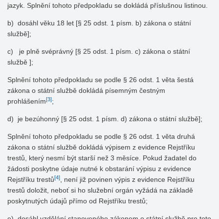
jazyk. Splnění tohoto předpokladu se dokládá příslušnou listinou.
b) dosáhl věku 18 let [§ 25 odst. 1 písm. b) zákona o státní
službě];
c) je plně svéprávný [§ 25 odst. 1 písm. c) zákona o státní
službě ];
Splnění tohoto předpokladu se podle § 26 odst. 1 věta šestá
zákona o státní službě dokládá písemným čestným
[3]
prohlášením
;
d) je bezúhonný [§ 25 odst. 1 písm. d) zákona o státní službě];
Splnění tohoto předpokladu se podle § 26 odst. 1 věta druhá
zákona o státní službě dokládá výpisem z evidence Rejstříku
trestů, který nesmí být starší než 3 měsíce. Pokud žadatel do
žádosti poskytne údaje nutné k obstarání výpisu z evidence
[4]
Rejstříku trestů
, není již povinen výpis z evidence Rejstříku
trestů doložit, neboť si ho služební orgán vyžádá na základě
poskytnutých údajů přímo od Rejstříku trestů;
e) dosáhl vzdělání stanoveného zákonem o státní službě pro toto