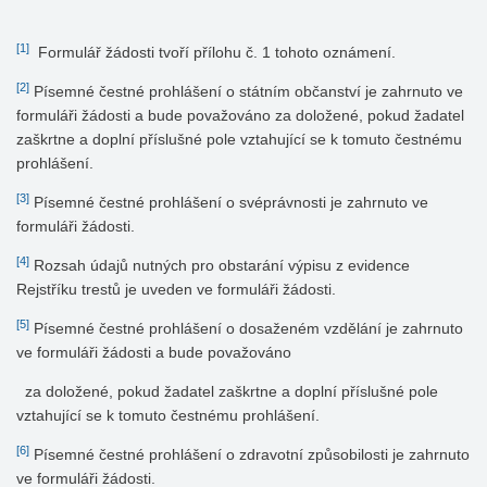
[1]
Formulář žádosti tvoří přílohu č. 1 tohoto oznámení.
[2]
Písemné čestné prohlášení o státním občanství je zahrnuto ve
formuláři žádosti a bude považováno za doložené, pokud žadatel
zaškrtne a doplní příslušné pole vztahující se k tomuto čestnému
prohlášení.
[3]
Písemné čestné prohlášení o svéprávnosti je zahrnuto ve
formuláři žádosti.
[4]
Rozsah údajů nutných pro obstarání výpisu z evidence
Rejstříku trestů je uveden ve formuláři žádosti.
[5]
Písemné čestné prohlášení o dosaženém vzdělání je zahrnuto
ve formuláři žádosti a bude považováno
za doložené, pokud žadatel zaškrtne a doplní příslušné pole
vztahující se k tomuto čestnému prohlášení.
[6]
Písemné čestné prohlášení o zdravotní způsobilosti je zahrnuto
ve formuláři žádosti.