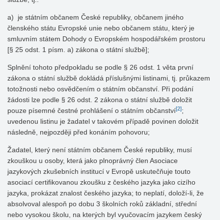
a) je státním občanem České republiky, občanem jiného
členského státu Evropské unie nebo občanem státu, který je
smluvním státem Dohody o Evropském hospodářském prostoru
[§ 25 odst. 1 písm. a) zákona o státní službě];
Splnění tohoto předpokladu se podle § 26 odst. 1 věta první
zákona o státní službě dokládá příslušnými listinami, tj. průkazem
totožnosti nebo osvědčením o státním občanství. Při podání
žádosti lze podle § 26 odst. 2 zákona o státní službě doložit
[2]
pouze písemné čestné prohlášení o státním občanství
;
uvedenou listinu je žadatel v takovém případě povinen doložit
následně, nejpozději před konáním pohovoru;
Žadatel, který není státním občanem České republiky, musí
zkouškou u osoby, která jako plnoprávný člen Asociace
jazykových zkušebních institucí v Evropě uskutečňuje touto
asociací certifikovanou zkoušku z českého jazyka jako cizího
jazyka, prokázat znalost českého jazyka; to neplatí, doloží-li, že
absolvoval alespoň po dobu 3 školních roků základní, střední
nebo vysokou školu, na kterých byl vyučovacím jazykem český