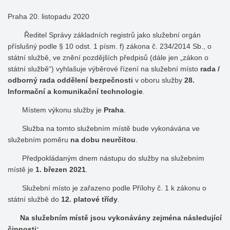
Praha 20. listopadu 2020
Ředitel Správy základních registrů jako služební orgán
příslušný podle § 10 odst. 1 písm. f) zákona č. 234/2014 Sb., o
státní službě, ve znění pozdějších předpisů (dále jen „zákon o
státní službě“) vyhlašuje výběrové řízení na služební místo
rada /
odborný rada oddělení bezpečnosti
v oboru služby
28.
Informační a komunikační technologie
.
Místem výkonu služby je
Praha
.
Služba na tomto služebním místě bude vykonávána ve
služebním poměru
na dobu neurčitou
.
Předpokládaným dnem nástupu do služby na služebním
místě je
1. březen 2021
.
Služební místo je zařazeno podle Přílohy č. 1 k zákonu o
státní službě do
12. platové třídy
.
Na služebním místě jsou vykonávány zejména následující
činnosti: