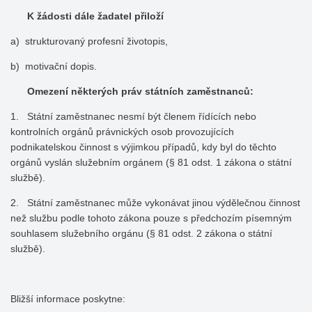
K žádosti dále žadatel přiloží
a) strukturovaný profesní životopis,
b) motivační dopis.
Omezení některých práv státních zaměstnanců:
1. Státní zaměstnanec nesmí být členem řídících nebo
kontrolních orgánů právnických osob provozujících
podnikatelskou činnost s výjimkou případů, kdy byl do těchto
orgánů vyslán služebním orgánem (§ 81 odst. 1 zákona o státní
službě).
2. Státní zaměstnanec může vykonávat jinou výdělečnou činnost
než službu podle tohoto zákona pouze s předchozím písemným
souhlasem služebního orgánu (§ 81 odst. 2 zákona o státní
službě).
Bližší informace poskytne: