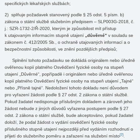
specifických lékařských službách;
2) splňuje požadavek stanovený podle § 25 odst. 5 písm. b)
zákona o státní službě služebním předpisem – SLP003G-2018, č.
j.: SZR-1732-2/Ř-2020, kterým je způsobilost mít přístup
k utajovaným informacím stupně utajení
„důvěrné“
v souladu se
zákonem č. 412/2005 Sb., o ochraně utajovaných informací a o
bezpečnostní způsobilosti, ve znění pozdějších předpisů;
Splnění tohoto požadavku se dokládá originálem nebo úředně
ověřenou kopií platného Osvědčení fyzické osoby na stupeň
utajení „Důvěrné“, popřípadě i originálem nebo úředně ověřenou
kopií platného Osvědčení fyzické osoby na stupeň utajení „Tajné“
nebo „Přísně tajné“. Nedoložení tohoto dokladu není důvodem
pro vyřazení žádosti podle § 27 odst. 2 zákona o státní službě.
Pokud žadatel nedisponuje příslušným dokladem a zároveň jeho
žádost nebude z jiných důvodů vyřazena postupem podle § 27
odst. 2 zákona o státní službě, bude akceptováno, pokud žadatel
doloží, že podal žádost o vydání osvědčení fyzické osoby
příslušného stupně utajení nejpozději před vydáním rozhodnutí o
[7]
přijetí do služebního poměru a zařazení na služební místo
.