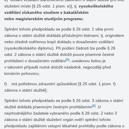
služební místo [§ 25 odst. 1 písm. e)], tj.
vysokoškolského
vzdělání získaného studiem v bakalářském
nebo magisterském studijním programu
;
Splnění tohoto předpokladu se podle § 26 odst. 1 věta první
zákona o státní službě dokládá příslušnými listinami, tj. originálem
nebo úředně ověřenou kopií dokladu o dosaženém vzdělání
(vysokoškolského diplomu). Při podání žádosti lze podle § 26
odst. 2 zákona o státní službě doložit pouze písemné čestné
[5]
prohlášení o dosaženém vzdělání
; uvedenou listinu je
v takovém případě nutné doložit následně, nejpozději před
konáním pohovoru;
f) má potřebnou zdravotní způsobilost [§ 25 odst. 1 písm. f)
zákona o státní službě];
Splnění tohoto předpokladu se podle § 26 odst. 3 zákona o státní
[6]
službě dokládá písemným čestným prohlášením
. U
nejvhodnějšího žadatele vybraného podle § 28 odst. 2 nebo 3
zákona o státní službě služební orgán ověří splnění tohoto
předpokladu zajištěním vstupní lékařské prohlídky podle zákona o