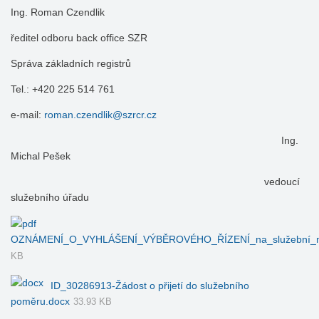
Ing. Roman Czendlik
ředitel odboru back office SZR
Správa základních registrů
Tel.: +420 225 514 761
e-mail:
roman.czendlik@szrcr.cz
Ing.
Michal Pešek
vedoucí
služebního úřadu
OZNÁMENÍ_O_VYHLÁŠENÍ_VÝBĚROVÉHO_ŘÍZENÍ_na_služební
KB
ID_30286913-Žádost o přijetí do služebního
poměru.docx
33.93 KB