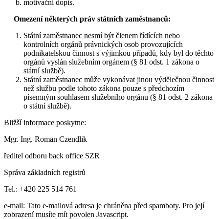
motivační dopis.
Omezení některých práv státních zaměstnanců:
Státní zaměstnanec nesmí být členem řídících nebo
kontrolních orgánů právnických osob provozujících
podnikatelskou činnost s výjimkou případů, kdy byl do těchto
orgánů vyslán služebním orgánem (§ 81 odst. 1 zákona o
státní službě).
Státní zaměstnanec může vykonávat jinou výdělečnou činnost
než službu podle tohoto zákona pouze s předchozím
písemným souhlasem služebního orgánu (§ 81 odst. 2 zákona
o státní službě).
Bližší informace poskytne:
Mgr. Ing. Roman Czendlik
ředitel odboru back office SZR
Správa základních registrů
Tel.: +420 225 514 761
e-mail:
Tato e-mailová adresa je chráněna před spamboty. Pro její
zobrazení musíte mít povolen Javascript.