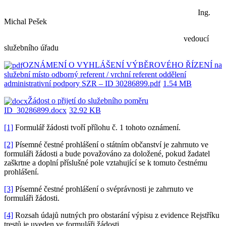
Ing.
Michal Pešek
vedoucí
služebního úřadu
OZNÁMENÍ O VYHLÁŠENÍ VÝBĚROVÉHO ŘÍZENÍ na
služební místo odborný referent / vrchní referent oddělení
administrativní podpory SZR – ID 30286899.pdf
1.54 MB
Žádost o přijetí do služebního poměru
ID_30286899.docx
32.92 KB
[1]
Formulář žádosti tvoří přílohu č. 1 tohoto oznámení.
[2]
Písemné čestné prohlášení o státním občanství je zahrnuto ve
formuláři žádosti a bude považováno za doložené, pokud žadatel
zaškrtne a doplní příslušné pole vztahující se k tomuto čestnému
prohlášení.
[3]
Písemné čestné prohlášení o svéprávnosti je zahrnuto ve
formuláři žádosti.
[4]
Rozsah údajů nutných pro obstarání výpisu z evidence Rejstříku
trestů je uveden ve formuláři žádosti.