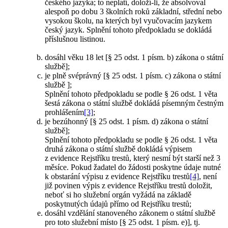
českého jazyka; to neplatí, doloží-li, že absolvoval
alespoň po dobu 3 školních roků základní, střední nebo
vysokou školu, na kterých byl vyučovacím jazykem
český jazyk. Splnění tohoto předpokladu se dokládá
příslušnou listinou.
dosáhl věku 18 let [§ 25 odst. 1 písm. b) zákona o státní
službě];
je plně svéprávný [§ 25 odst. 1 písm. c) zákona o státní
službě ];
Splnění tohoto předpokladu se podle § 26 odst. 1 věta
šestá zákona o státní službě dokládá písemným čestným
prohlášením
[3]
;
je bezúhonný [§ 25 odst. 1 písm. d) zákona o státní
službě];
Splnění tohoto předpokladu se podle § 26 odst. 1 věta
druhá zákona o státní službě dokládá výpisem
z evidence Rejstříku trestů, který nesmí být starší než 3
měsíce. Pokud žadatel do žádosti poskytne údaje nutné
k obstarání výpisu z evidence Rejstříku trestů
[4]
, není
již povinen výpis z evidence Rejstříku trestů doložit,
neboť si ho služební orgán vyžádá na základě
poskytnutých údajů přímo od Rejstříku trestů;
dosáhl vzdělání stanoveného zákonem o státní službě
pro toto služební místo [§ 25 odst. 1 písm. e)], tj.