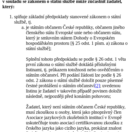
v souladu se zákonem o státní službě může zúčastnit žadatel,
který:
splňuje základní předpoklady stanovené zákonem o státní
službě, tj.
je státním občanem České republiky, občanem jiného
členského státu Evropské unie nebo občanem státu,
který je smluvním státem Dohody o Evropském
hospodářském prostoru [§ 25 odst. 1 písm. a) zákona o
státní službě];
Splnění tohoto předpokladu se podle § 26 odst. 1 věta
první zákona o státní službě dokládá příslušnými
listinami, tj. průkazem totožnosti nebo osvědčením o
státním občanství. Při podání žádosti lze podle § 26
odst. 2 zákona o státní službě doložit pouze písemné
čestné prohlášení o státním občanství
[2]
; uvedenou
listinu je žadatel v takovém případě povinen doložit
následně, nejpozději před konáním pohovoru;
Žadatel, který není státním občanem České republiky,
musí zkouškou u osoby, která jako plnoprávný člen
Asociace jazykových zkušebních institucí v Evropě
uskutečňuje touto asociací certifikovanou zkoušku z
českého jazyka jako cizího jazyka, prokázat znalost