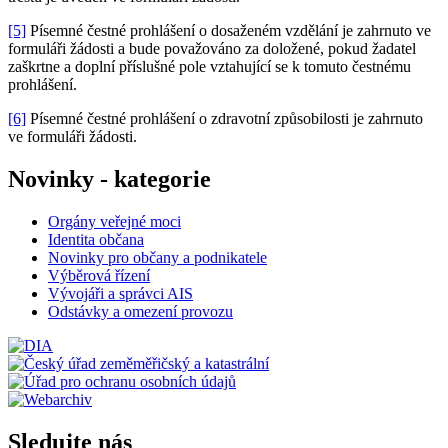
[5]
Písemné čestné prohlášení o dosaženém vzdělání je zahrnuto ve
formuláři žádosti a bude považováno za doložené, pokud žadatel
zaškrtne a doplní příslušné pole vztahující se k tomuto čestnému
prohlášení.
[6]
Písemné čestné prohlášení o zdravotní způsobilosti je zahrnuto
ve formuláři žádosti.
Novinky - kategorie
Orgány veřejné moci
Identita občana
Novinky pro občany a podnikatele
Výběrová řízení
Vývojáři a správci AIS
Odstávky a omezení provozu
Sledujte nás