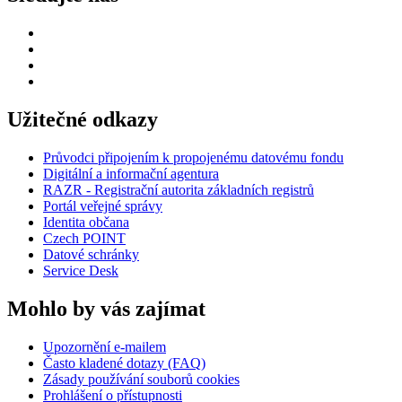
Užitečné odkazy
Průvodci připojením k propojenému datovému fondu
Digitální a informační agentura
RAZR - Registrační autorita základních registrů
Portál veřejné správy
Identita občana
Czech POINT
Datové schránky
Service Desk
Mohlo by vás zajímat
Upozornění e-mailem
Často kladené dotazy (FAQ)
Zásady používání souborů cookies
Prohlášení o přístupnosti