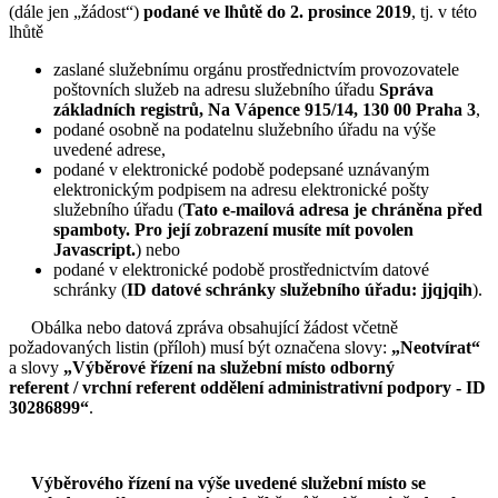
(dále jen „žádost“)
podané ve lhůtě do 2. prosince 2019
, tj. v této
lhůtě
zaslané služebnímu orgánu prostřednictvím provozovatele
poštovních služeb na adresu služebního úřadu
Správa
základních registrů, Na Vápence 915/14, 130 00 Praha 3
,
podané osobně na podatelnu služebního úřadu na výše
uvedené adrese,
podané v elektronické podobě podepsané uznávaným
elektronickým podpisem na adresu elektronické pošty
služebního úřadu (
Tato e-mailová adresa je chráněna před
spamboty. Pro její zobrazení musíte mít povolen
Javascript.
) nebo
podané v elektronické podobě prostřednictvím datové
schránky (
ID datové schránky služebního úřadu: jjqjqih
).
Obálka nebo datová zpráva obsahující žádost včetně
požadovaných listin (příloh) musí být označena slovy:
„Neotvírat“
a slovy
„Výběrové řízení na služební místo odborný
referent / vrchní referent oddělení administrativní podpory - ID
30286899“
.
Výběrového řízení na výše uvedené služební místo se