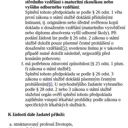
středního vzdělání s maturitní zkouškou nebo
vyššího odborného vzdělání
;
Splnění tohoto předpokladu se podle § 26 odst. 1 věta
první zákona o státní službě dokládá příslušnými
listinami, tj. originálem nebo úředně ověřenou kopií
dokladu o dosaženém vzdělání (maturitního vysvědčení
nebo diplomu absolventa vyšší odborné školy). Při
podání žádosti lze podle § 26 odst. 2 zákona o státní
službě doložit pouze písemné čestné prohlášení o
dosaženém vzdělání
[5]
; uvedenou listinu je v takovém
případě nutné doložit následně, nejpozději před
konáním pohovoru;
má potřebnou zdravotní způsobilost [§ 25 odst. 1 písm.
f) zákona o státní službě];
Splnění tohoto předpokladu se podle § 26 odst. 3
zákona o státní službě dokládá písemným čestným
prohlášením
[6]
. U nejvhodnějšího žadatele vybraného
podle § 28 odst. 2 nebo 3 zákona o státní službě
služební orgán ověří splnění tohoto předpokladu
zajištěním vstupní lékařské prohlídky podle zákona o
specifických lékařských službách.
K žádosti dále žadatel přiloží:
strukturovaný profesní životopis,