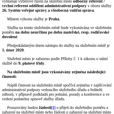
vyhlašuje výběrové řízení na služební místo
odborný referent /
vrchní referent oddělení administrativní podpory
v oboru služby
26. Systém veřejné správy a všeobecná vnitřní správa
.
Místem výkonu služby je
Praha
.
Služba na tomto služebním místě bude vykonávána ve služebním
poměru
na dobu neurčitou
po dobu mateřské, resp. rodičovské
dovolené
.
Předpokládaným dnem nástupu do služby na služebním místě je
1. únor 2020
.
Služební místo je zařazeno podle Přílohy č. 1 k zákonu o státní
službě do
9. platové třídy
.
Na služebním místě jsou vykonávány zejména následující
činnosti:
Náplň činnosti na služebním místě spočívá zejména v zajišťování
administrativní podpory vedoucího služebního úřadu a ředitelů
odborů, v přípravě podkladů pro jednání, porady a konference a ve
vedení podatelny spisové služby úřadu.
Posuzovány budou
žádosti
[1]
o přijetí do služebního poměru a
zařazení na služební místo nebo žádosti o zařazení na služební místo