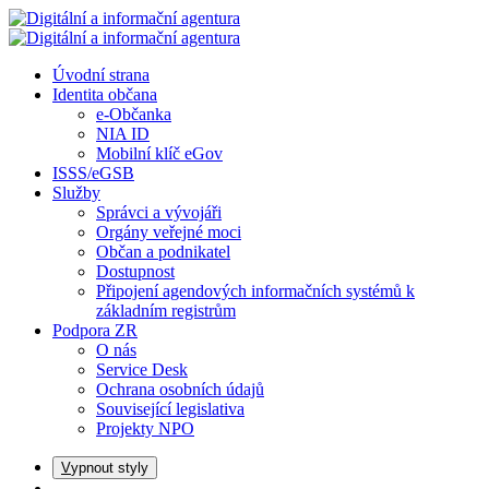
Úvodní strana
Identita občana
e-Občanka
NIA ID
Mobilní klíč eGov
ISSS/eGSB
Služby
Správci a vývojáři
Orgány veřejné moci
Občan a podnikatel
Dostupnost
Připojení agendových informačních systémů k
základním registrům
Podpora ZR
O nás
Service Desk
Ochrana osobních údajů
Související legislativa
Projekty NPO
V
ypnout styly