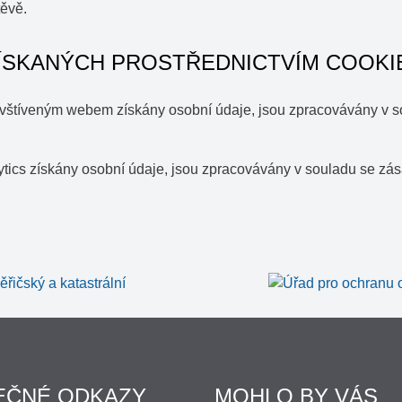
těvě.
ÍSKANÝCH PROSTŘEDNICTVÍM COOKI
navštíveným webem získány osobní údaje, jsou zpracovávány v 
lytics získány osobní údaje, jsou zpracovávány v souladu se z
EČNÉ ODKAZY
MOHLO BY VÁS