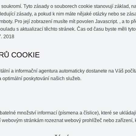
 soukromí. Tyto zásady o souborech cookie stanovují základ, 
ledující zásady, a pokud k nim máte nějaké otázky nebo se zás
boty. Pro její zobrazení musíte mít povolen Javascript.
, a to p
adu s aktualizací těchto stránek. Čas od času byste měli tyto s
7. 2018
RŮ COOKIE
lní a informační agentura automaticky dostanete na Váš počíta
 optimální poskytování našich služeb.
atelné množství informací (písmena a číslice), které se ukládaj
í webovým stránkám rozeznat webový prohlížeč nebo zařízení, k