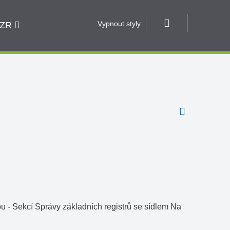
V
ypnout styly
 ZR
ou - Sekcí Správy základních registrů se sídlem Na