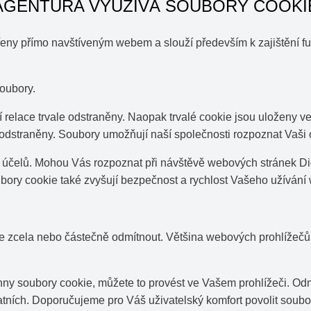
Í AGENTURA VYUŽÍVÁ SOUBORY COOKI
ny přímo navštíveným webem a slouží především k zajištění fu
soubory.
í relace trvale odstraněny. Naopak trvalé cookie jsou uloženy ve
 odstraněny. Soubory umožňují naší společnosti rozpoznat Vaš
účelů. Mohou Vás rozpoznat při návštěvě webových stránek Dig
bory cookie také zvyšují bezpečnost a rychlost Vašeho užívání 
te zcela nebo částečně odmítnout. Většina webových prohlížeč
hny soubory cookie, můžete to provést ve Vašem prohlížeči. Odm
atních. Doporučujeme pro Váš uživatelský komfort povolit soub